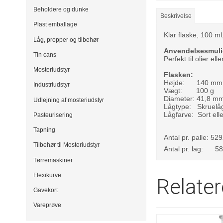
Beholdere og dunke
Beskrivelse
Plast emballage
Klar flaske, 100 ml
Låg, propper og tilbehør
Anvendelsesmuli
Tin cans
Perfekt til olier ell
Mosteriudstyr
Flasken:
Højde: 140 mm
Industriudstyr
Vægt: 100 g
Diameter: 41,8 m
Udlejning af mosteriudstyr
Lågtype: Skruelå
Lågfarve: Sort ell
Pasteurisering
Tapning
Antal pr. palle: 529
Tilbehør til Mosteriudstyr
Antal pr. lag: 58
Tørremaskiner
Flexikurve
Relate
Gavekort
Vareprøve