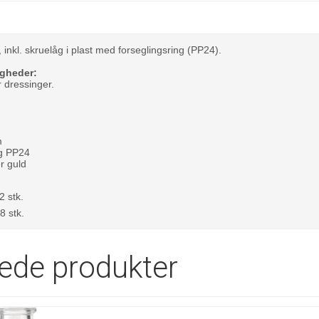
, inkl. skruelåg i plast med forseglingsring (PP24).
gheder:
er dressinger.
m
g PP24
er guld
2 stk.
8 stk.
rede produkter