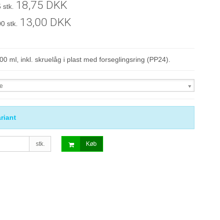
18,75 DKK
 stk.
13,00 DKK
00 stk.
100 ml, inkl. skruelåg i plast med forseglingsring (PP24).
ve
riant
stk.
Køb