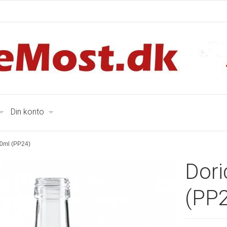
Din konto
00ml (PP24)
Dori
(PP