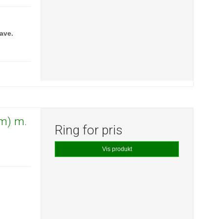
ave.
mm) m.
Ring for pris
Vis produkt