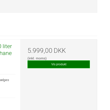
liter
5.999,00 DKK
pehane
(inkl. moms)
Vis produkt
 sælges