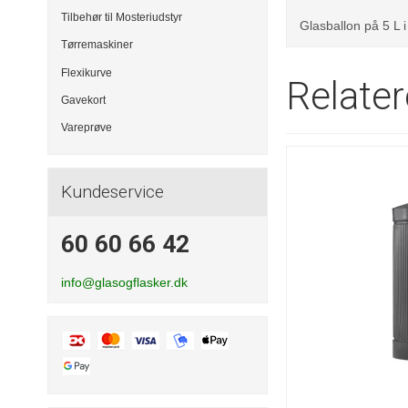
Tilbehør til Mosteriudstyr
Glasballon på 5 L 
Tørremaskiner
Flexikurve
Relate
Gavekort
Vareprøve
Kundeservice
60 60 66 42
info@glasogflasker.dk