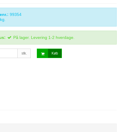
enr.:
99354
kg.
us:
På lager. Levering 1-2 hverdage.
stk.
Køb