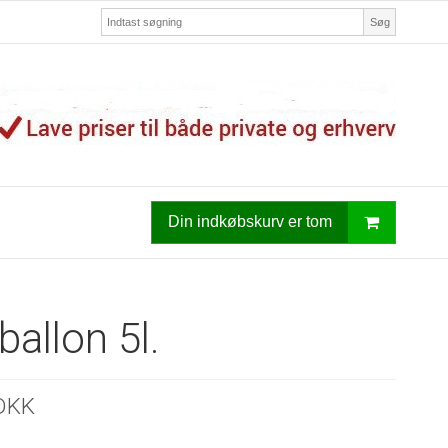
Søg
Din indkøbskurv er tom
ballon 5l.
DKK