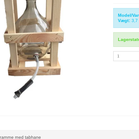
Model/Var
Vægt:
3,7
Lagerstat
træramme med tabhane