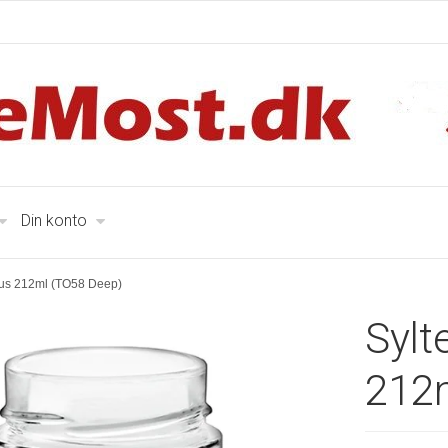
Din konto
lus 212ml (TO58 Deep)
Sylt
212