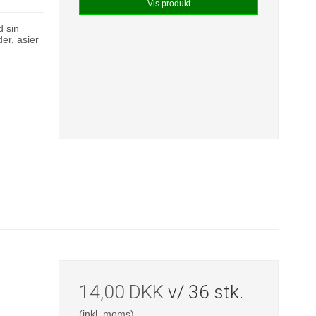
Vis produkt
d sin
der, asier
.
14,00 DKK
v/ 36 stk.
(inkl. moms)