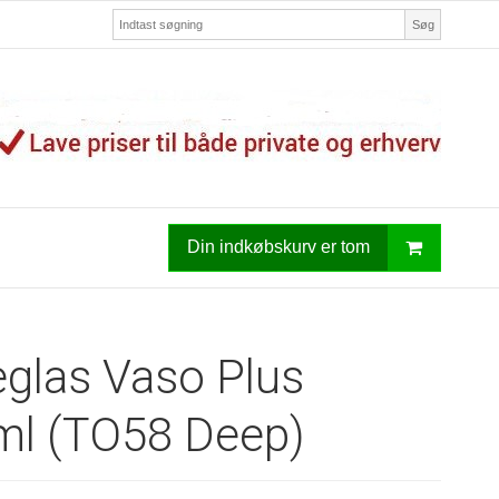
Søg
Din indkøbskurv er tom
eglas Vaso Plus
ml (TO58 Deep)