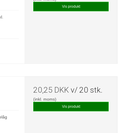
Vis produkt
l.
20,25 DKK
v/ 20 stk.
(inkl. moms)
Vis produkt
elåg