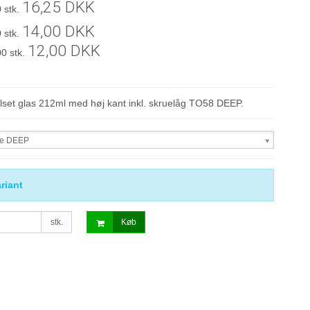
16,25 DKK
 stk.
14,00 DKK
 stk.
12,00 DKK
00 stk.
set glas 212ml med høj kant inkl. skruelåg TO58 DEEP.
ve DEEP
riant
stk.
Køb