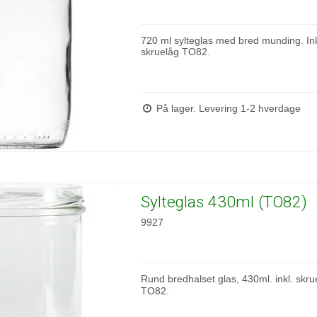
720 ml sylteglas med bred munding. Ink
skruelåg TO82.
På lager. Levering 1-2 hverdage
Sylteglas 430ml (TO82)
9927
Rund bredhalset glas, 430ml. inkl. skru
TO82.