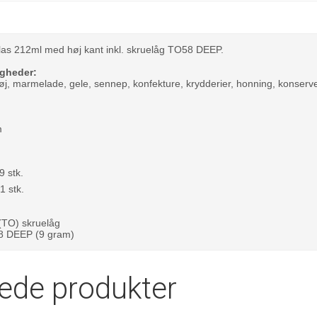
las 212ml med høj kant inkl. skruelåg TO58 DEEP.
gheder:
øj, marmelade, gele, sennep, konfekture, krydderier, honning, konserve
m
9 stk.
1 stk.
 (TO) skruelåg
58 DEEP (9 gram)
rede produkter