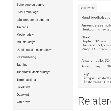
Beholdere og dunke
Beskrivelse
Plast emballage
Rund bredhalset g
Låg, propper og tilbehør
Anvendelsesmuli
Tin cans
Henkogning, syltet
Mosteriudstyr
Glas:
Højde: 102 mm
Industriudstyr
Diameter: 60,5 m
Vægt: 145 gram
Udlejning af mosteriudstyr
Pasteurisering
Antal pr. palle: 324
Tapning
Antal pr. lag: 36
Tilbehør til Mosteriudstyr
Låg:
Lågtype: Twist-off
Tørremaskiner
Lågstørrelse: TO
Flexikurve
Gavekort
Relate
Vareprøve