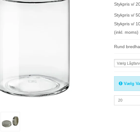
Stykpris v/ 20
Stykpris v/ 50
Stykpris v/ 1
(inkl. moms)
Rund bredhal
Vælg Lågfar
Vælg Va