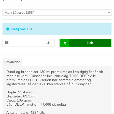
Vælg Lågfarve DEEP
Vælg Variant
stk.
Køb
Beskrivelse
Rund og bredhalset 130 ml premiumglas i en rigtig flot finish
med høj kant. Glasset er inkl. skruelåg TO66 DEEP. Alle
premiumglas i ELITE-serien har samme diameter og
lågstørrelse, så de f.eks. kan stables på butikshylden.
Højde: 51,4 mm
Diameter: 69,3 mm
Vægt: 105 gram
Låg: DEEP Twist-off (TO66) skruelåg
Antal pr. palle: 4224 stk.